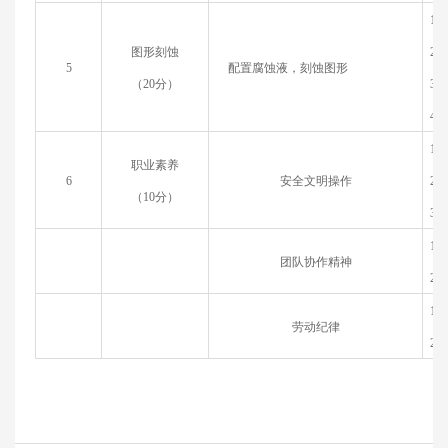
1.
图形刻蚀
2.
5
配置腐蚀液，刻蚀图形
（
20
分）
3.
4
.
1
．
职业素养
6
安全文明操作
2
．
（
10
分）
3
．
1
．
团队协作精神
2
．
1
．
劳动纪律
2
．