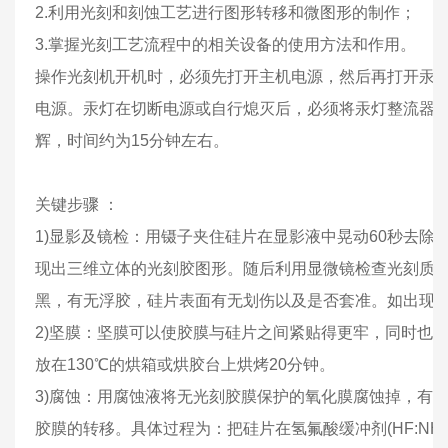
2.利用光刻和刻蚀工艺进行图形转移和微图形的制作；
3.掌握光刻工艺流程中的相关设备的使用方法和作用。
操作光刻机开机时，必须先打开主机电源，然后再打开汞
电源。汞灯在切断电源或自行熄灭后，必须将汞灯整流器的
辉，时间约为15分钟左右。
关键步骤 ：
1)显影及镜检：用镊子夹住硅片在显影液中晃动60秒去除
现出三维立体的光刻胶图形。随后利用显微镜检查光刻质
黑，有无浮胶，硅片表面有无划伤以及是否套准。如出现
2)坚膜：坚膜可以使胶膜与硅片之间紧贴得更牢，同时也
放在130℃的烘箱或烘胶台上烘烤20分钟。
3)腐蚀：用腐蚀液将无光刻胶膜保护的氧化膜腐蚀掉，有
胶膜的转移。具体过程为：把硅片在氢氟酸缓冲剂(HF:NH4F: